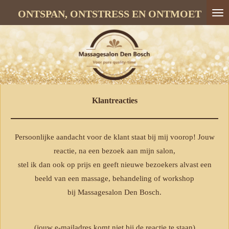
Ga
ONTSPAN, ONTSTRESS EN ONTMOET
direct
naar
de
hoofdinhoud
Klantreacties
Persoonlijke aandacht voor de klant staat bij mij voorop! Jouw
reactie, na een bezoek aan mijn salon,
stel ik dan ook op prijs en geeft nieuwe bezoekers alvast een
beeld van een massage, behandeling of workshop
bij Massagesalon Den Bosch.
(jouw e-mailadres komt niet bij de reactie te staan)