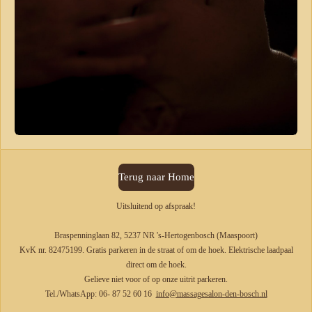
Terug naar Home
Uitsluitend op afspraak!
Braspenninglaan 82, 5237 NR 's-Hertogenbosch (Maaspoort)
KvK nr. 82475199. Gratis parkeren in de straat of om de hoek. Elektrische laadpaal
direct om de hoek.
Gelieve niet voor of op onze uitrit parkeren.
Tel./WhatsApp: 06- 87 52 60 16
info@massagesalon-den-bosch.nl