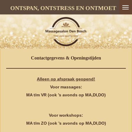
Ga
ONTSPAN, ONTSTRESS EN ONTMOET
direct
naar
de
hoofdinhoud
Contactgegevens & Openingstijden
Alleen op afspraak geopend!
Voor massages:
MA t/m VR (ook ’s avonds op MA,DI,DO)
Voor workshops:
MA t/m ZO (ook ’s avonds op MA,DI,DO)