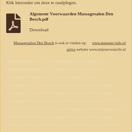
Klik hieronder om deze te raadplegen.
Algemene Voorwaarden Massagesalon Den
Bosch.pdf
Download
Massagesalon Den Bosch
is ook te vinden op:
www.massage-info.nl
uitjes
website
www.uitjesoverzicht.nl
Massagesalon Den Bosch massagepraktijk massage
ontspanningsmassage 's-Hertogenbosch salon aan huis
persoonlijk huislijke sfeer vrouw masseuse contact
openingstijden ayurvedische massage anatomie pathologie
fysiologie indiase hoofdmassage kruidenstempel massage
massagesalons prijs cursus workshop cursus geven ONTSPAN
ONTSTRESS ONTMOET koppelmassage partnermassage stellen
workshop koppelmassage koppelmassage partnermassage
stellen workshop stellenmassage romantisch uitje voor koppels