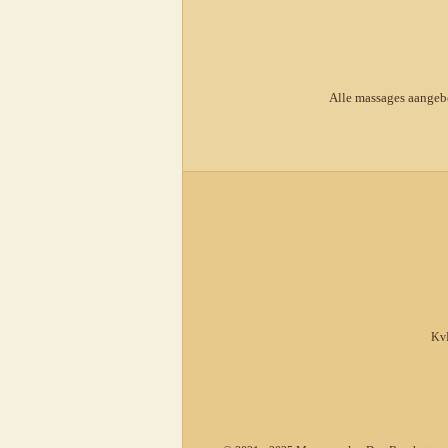
Alle massages aangeb
KvK