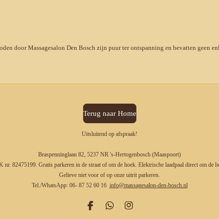
oden door Massagesalon Den Bosch zijn puur ter ontspanning en bevatten geen enk
Terug naar Home
Uitsluitend op afspraak!
Braspenninglaan 82, 5237 NR 's-Hertogenbosch (Maaspoort)
 nr. 82475199. Gratis parkeren in de straat of om de hoek. Elektrische laadpaal direct om de h
Gelieve niet voor of op onze uitrit parkeren.
Tel./WhatsApp: 06- 87 52 60 16
info@massagesalon-den-bosch.nl
F
W
I
a
h
n