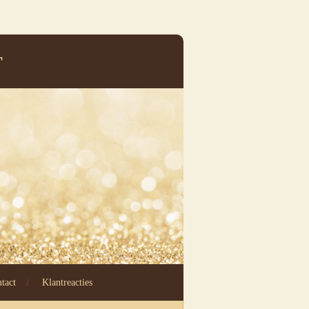
T
tact
Klantreacties