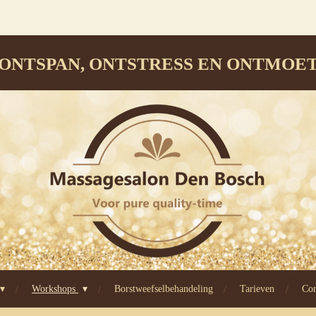
ONTSPAN, ONTSTRESS EN ONTMOE
Workshops
Borstweefselbehandeling
Tarieven
Con