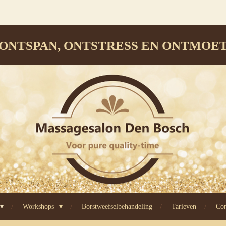
ONTSPAN, ONTSTRESS EN ONTMOE
Workshops
Borstweefselbehandeling
Tarieven
Con