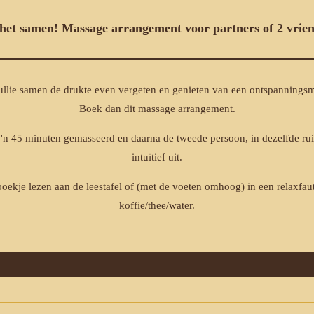
 het samen! Massage arrangement voor partners of 2 vrie
jullie samen de drukte even vergeten en genieten van een ontspannings
Boek dan dit massage arrangement.
o'n 45 minuten gemasseerd en daarna de tweede persoon, in dezelfde r
intuïtief uit.
oekje lezen aan de leestafel of (met de voeten omhoog) in een relaxfau
koffie/thee/water.