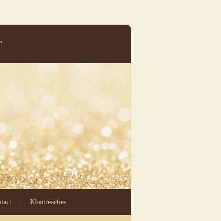
T
tact
Klantreacties