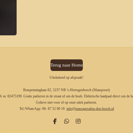
Terug naar Home
Uitsluitend op afspraak!
Braspenninglaan 82, 5237 NR 's-Hertogenbosch (Maaspoort)
 nr. 82475199. Gratis parkeren in de straat of om de hoek. Elektrische laadpaal direct om de h
Gelieve niet voor of op onze uitrit parkeren.
Tel./WhatsApp: 06- 87 52 60 16
info@massagesalon-den-bosch.nl
F
W
I
a
h
n
age salon den bosch massage den bosch