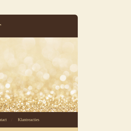
T
tact
Klantreacties