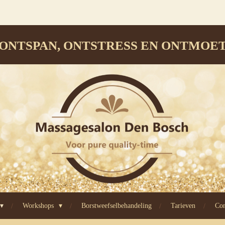
ONTSPAN, ONTSTRESS EN ONTMOE
Workshops
Borstweefselbehandeling
Tarieven
Con