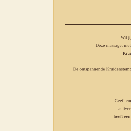
Wil j
Deze massage, met 
Krui
De ontspannende Kruidenstempe
Geeft ene
activee
heeft een