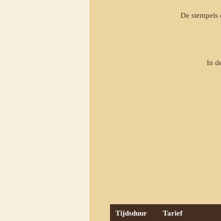
De stempels 
In d
Tijdsduur
Tarief