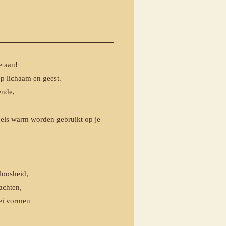
e aan!
p lichaam en geest.
ende,
els warm worden gebruikt op je
eloosheid,
lachten,
lei vormen